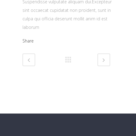
Suspendisse vulputate aliquam dui.Excepteur
sint occaecat cupidatat non proident, sunt in
culpa qui officia deserunt mollit anim id est
laborum
Share