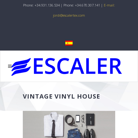
Phone: +34.931.136.534 | Phone: +34.670.307.141 |
E-mail:
jordi@escalertex.com
VINTAGE VINYL HOUSE