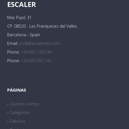
ESCALER
Mas Pujol, 31
CP: 08520 - Les Franqueses del Valles
Barcelona - Spain
Email:
jordi@escalertex.com
Phone:
+34.931.136.534
Phone:
+34.670.307.141
PÁGINAS
-
Quienes somos
-
Categorías
-
Fabricas